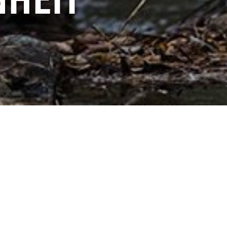
NHEIT
e Grenzen und
at in einer
sland zum Einsatz,