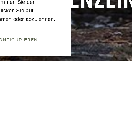
ERPRÄSENZEI
timmen Sie der
licken Sie auf
ehmen oder abzulehnen.
ONFIGURIEREN
INSATZBEREIT
es Maß an Flexibilität mit, gehen gerne an Ihr
nahmesituationen ruhig? Als Soldatin oder Sold
it (KPE) kommen Sie in Regionen im In- und Au
humanitären Katastrophen betroffen sind.