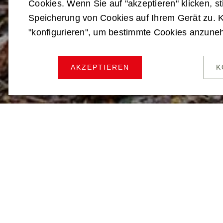
KAD
Cookies. Wenn Sie auf "akzeptieren" klicken, s
Speicherung von Cookies auf Ihrem Gerät zu. K
"konfigurieren", um bestimmte Cookies anzun
AKZEPTIEREN
K
WELTWEIT E
Sie bringen ein hoh
bleiben auch in Aus
Kaderpräsenz­einhe
die von Krisen und 