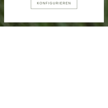
KONFIGURIEREN
MEHR LESEN
STÄRKE DURCH
VERSORGUNG
Die Versorgungstruppe des Bundesheeres ist
das Rückgrat im Frieden und Einsatz. Ohne sie
wären Einsätze undenkbar. Ihre Hauptaufgabe
besteht darin, die Truppen mit allem zu
versorgen, was sie benötigen – sei es
Verpflegung, Kleidung, Munition oder