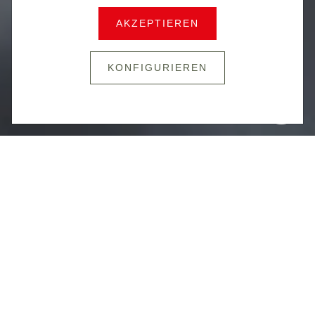
SOLDATIN
SOLDATIN
AKZEPTIEREN
KONFIGURIEREN
PAUS
MÄNNERDOMÄNE? VON
WEGEN!
Das Bundesheer, eine reine Männersache?
Von wegen! Frauen sind in fast jedem
Bereich der ehemaligen Männerdomäne