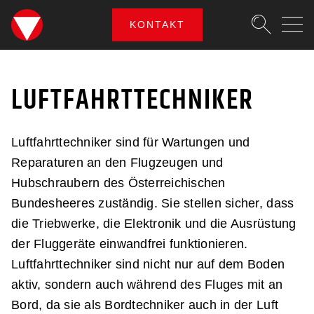
SKIPLINKS
Zum Inhalt (Accesskey: 0)
Zur Hauptnavigation (Accesskey
Zur Portalnavigation (Accesskey
Zur Metanavigation (Accesskey:
Zum Footer (Accesskey: 6)
KONTAKT
Suche
LUFTFAHRTTECHNIKER
SUCHEN
LUFTFAHRTTECHNIKER
Luftfahrttechniker sind für Wartungen und
Reparaturen an den Flugzeugen und
Hubschraubern des Österreichischen
Bundesheeres zuständig. Sie stellen sicher, dass
die Triebwerke, die Elektronik und die Ausrüstung
der Fluggeräte einwandfrei funktionieren.
Luftfahrt­techniker sind nicht nur auf dem Boden
aktiv, sondern auch während des Fluges mit an
Bord, da sie als Bordtechniker auch in der Luft