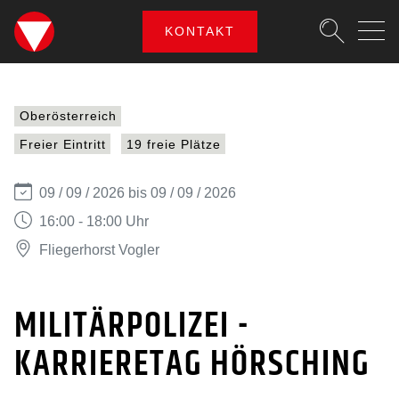
SKIPLINKS
Zum Inhalt (Accesskey: 0)
Zur Hauptnavigation (Accesskey
Zur Portalnavigation (Accesskey
Zur Metanavigation (Accesskey:
Zum Footer (Accesskey: 6)
KONTAKT
Suche
MILITÄRPOLIZEI - KARR
SUCHEN
Oberösterreich
Freier Eintritt
19 freie Plätze
09 / 09 / 2026 bis 09 / 09 / 2026
16:00 - 18:00 Uhr
Fliegerhorst Vogler
MILITÄRPOLIZEI -
KARRIERETAG HÖRSCHING