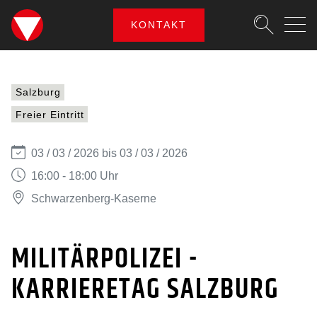
SKIPLINKS
Zum Inhalt (Accesskey: 0)
Zur Hauptnavigation (Accesskey
Zur Portalnavigation (Accesskey
Zur Metanavigation (Accesskey:
Zum Footer (Accesskey: 6)
KONTAKT
Suche
MILITÄRPOLIZEI - KARR
SUCHEN
Salzburg
Freier Eintritt
03 / 03 / 2026 bis 03 / 03 / 2026
16:00 - 18:00 Uhr
Schwarzenberg-Kaserne
MILITÄRPOLIZEI -
KARRIERETAG SALZBURG