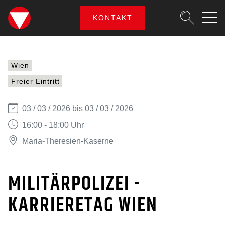
SKIPLINKS
Zum Inhalt (Accesskey: 0)
Zur Hauptnavigation (Accesskey
Zur Portalnavigation (Accesskey
Zur Metanavigation (Accesskey:
Zum Footer (Accesskey: 6)
KONTAKT
Suche
MILITÄRPOLIZEI - KARR
SUCHEN
Wien
Freier Eintritt
03 / 03 / 2026 bis 03 / 03 / 2026
16:00 - 18:00 Uhr
Maria-Theresien-Kaserne
MILITÄRPOLIZEI -
KARRIERETAG WIEN